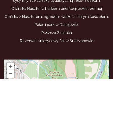
Łysy Młyn że ścieżką dydaktyczną i eko-muzeum
Owinska klasztor z Parkiem orientacji przestrzennej
Osińska z klasztorem, ogrodem wrażeń i starym kościołem.
Pałac i park w Radojewie.
Puszcza Zielonka
Rezerwat Śnieżycowy Jar w Starczanowie
+
−