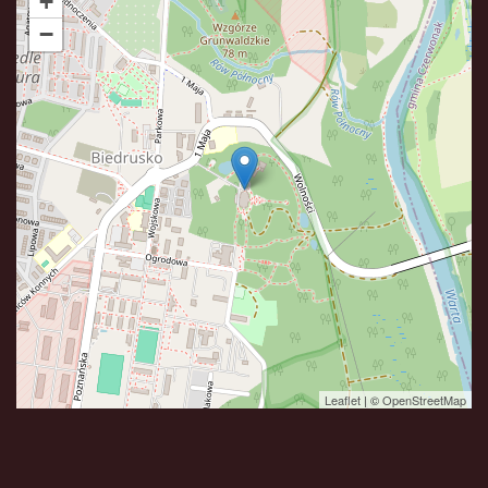
+
−
Leaflet
| ©
OpenStreetMap